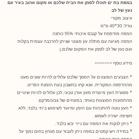
במפת בת ים תוכלו לסמן את הבית שלכם או מקום אהוב בעיר עם
נעץ של לב
עיצוב מקורי
גודל: 30*40 ס"מ
המפה מודפסת על קנבס איכותי 95% כותנה
המפה מגיעה עם מתלה עץ מגנטי שניתן להרכבה עצמית בקלות
ועם נעץ של לב לסמן את המקום שלכם.ן
מידע נוסף >>>>>>>
* הצבעים המוצגים על המסך שלכם עלולים להיות שונים מעט
מההדפסה המקורית. אנא קחו בחשבון בעת הזמנת הפריט.
* מסגרת העץ מיוצרת מעץ אורן טבעי, לכן עלולים להיות שינויים
מהתמונות המוצגות באתר, במונחים של צבע/מרקם.
* העץ נוטה להתכהות עם הזמן ומיועד לשימוש ביתי בלבד, ללא
חשיפה ישירה לשמש.
* ניתן לנקות את המפה עם נייר יבש בלבד.
* במידה ויש קמטים במפה ניתן לעבור עם מגהץ בחום נמוך על
המפה בצד ההפוך.